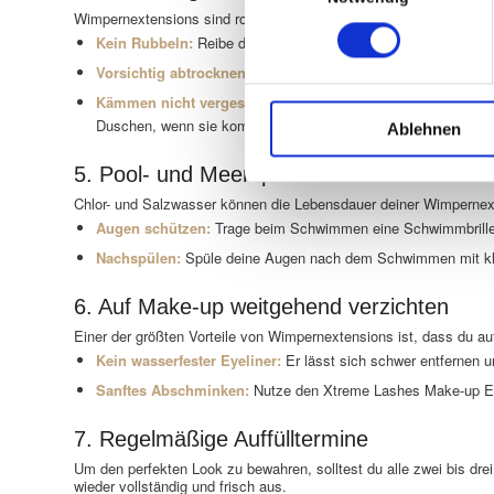
Wimpernextensions sind robust, erfordern aber einen sorgsamen
Kein Rubbeln:
Reibe deine Augen nicht, da dies die Extensio
Vorsichtig abtrocknen:
Tupfe deine Augen nach dem Waschen
Kämmen nicht vergessen:
Nutze eine spezielle Wimpernbür
Duschen, wenn sie komplett trocken sind.
Ablehnen
5. Pool- und Meerspaß mit Extensions
Chlor- und Salzwasser können die Lebensdauer deiner Wimpernext
Augen schützen:
Trage beim Schwimmen eine Schwimmbrille, 
Nachspülen:
Spüle deine Augen nach dem Schwimmen mit kl
6. Auf Make-up weitgehend verzichten
Einer der größten Vorteile von Wimpernextensions ist, dass du a
Kein wasserfester Eyeliner:
Er lässt sich schwer entfernen 
Sanftes Abschminken:
Nutze den Xtreme Lashes Make-up En
7. Regelmäßige Auffülltermine
Um den perfekten Look zu bewahren, solltest du alle zwei bis dr
wieder vollständig und frisch aus.