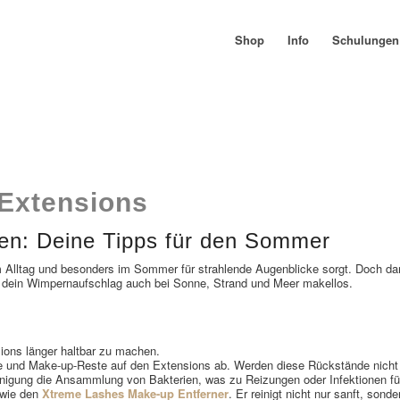
Shop
Info
Schulungen
 Extensions
gen: Deine Tipps für den Sommer
 Alltag und besonders im Sommer für strahlende Augenblicke sorgt. Doch dam
ibt dein Wimpernaufschlag auch bei Sonne, Strand und Meer makellos.
ions länger haltbar zu machen.
e und Make-up-Reste auf den Extensions ab. Werden diese Rückstände nicht 
inigung die Ansammlung von Bakterien, was zu Reizungen oder Infektionen f
 wie den
Xtreme Lashes Make-up Entferner
. Er reinigt nicht nur sanft, son