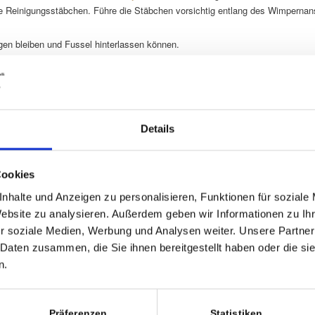
ie Reinigungsstäbchen. Führe die Stäbchen vorsichtig entlang des Wimpernan
en bleiben und Fussel hinterlassen können.
er
onnencremes enthalten oft Öle, die den Wimpernkleber beeinträchtigen könn
Details
rnansatz zu berühren.
Sonnenschutz und Schweiß zu entfernen.
Cookies
nhalte und Anzeigen zu personalisieren, Funktionen für soziale
kte verzichten, die Öle enthalten. Sie können die Haltbarkeit der Extensions 
Website zu analysieren. Außerdem geben wir Informationen zu I
r soziale Medien, Werbung und Analysen weiter. Unsere Partner
 Daten zusammen, die Sie ihnen bereitgestellt haben oder die s
n.
sions
Präferenzen
Statistiken