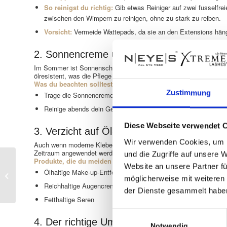
So reinigst du richtig:
Gib etwas Reiniger auf zwei fusselfre
zwischen den Wimpern zu reinigen, ohne zu stark zu reiben.
Vorsicht:
Vermeide Wattepads, da sie an den Extensions häng
2. Sonnencreme und Hautpflege im Somm
Im Sommer ist Sonnenschutz unverzichtbar, doch herkömmliche S
ölresistent, was die Pflege erleichtert.
Was du beachten solltest:
Zustimmung
Trage die Sonnencreme vorsichtig auf, ohne dabei den Wimpe
Reinige abends dein Gesicht gründlich, um Rückstände von 
Diese Webseite verwendet 
3. Verzicht auf Öl-haltige Produkte
Wir verwenden Cookies, um I
Auch wenn moderne Kleber ölresistent sind, solltest du auf Produ
Zeitraum angewendet werden.
und die Zugriffe auf unsere 
Produkte, die du meiden solltest:
Website an unsere Partner fü
Mascara für Wimpern
Ölhaltige Make-up-Entferner
möglicherweise mit weiteren
Extensions
Reichhaltige Augencremes
der Dienste gesammelt habe
Fetthaltige Seren
Einwilligungsauswahl
4. Der richtige Umgang mit Wimpern Exten
Notwendig