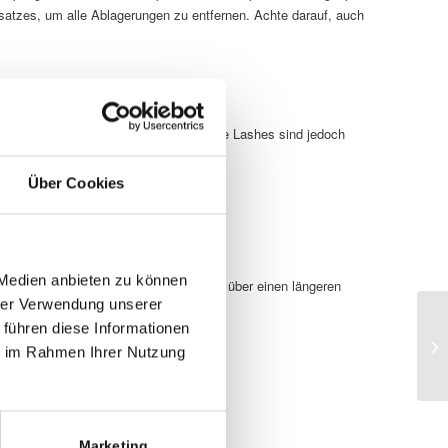
satzes, um alle Ablagerungen zu entfernen. Achte darauf, auch
en. Moderne Kleber wie die von Xtreme Lashes sind jedoch
Über Cookies
 Medien anbieten zu können
dennoch negativ beeinflussen, wenn sie über einen längeren
hrer Verwendung unserer
 führen diese Informationen
ie im Rahmen Ihrer Nutzung
Marketing