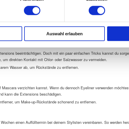
 Umgang:
ns lösen oder die Naturwimpern schädigen kann.
 vorsichtig mit einem sauberen Handtuch ab.
ste, um deine Extensions in Form zu halten und Verknotungen zu vermeide
Auswahl erlauben
ensions beeinträchtigen. Doch mit ein paar einfachen Tricks kannst du sor
um direkten Kontakt mit Chlor- oder Salzwasser zu vermeiden.
arem Wasser ab, um Rückstände zu entfernen.
uf Mascara verzichten kannst. Wenn du dennoch Eyeliner verwenden möchtest, 
und kann die Extensions beschädigen.
tferner, um Make-up-Rückstände schonend zu entfernen.
ei Wochen einen Auffülltermin bei deinem Stylisten vereinbaren. So werden h