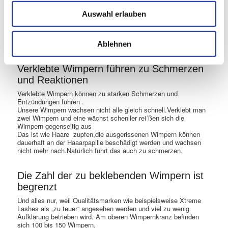
Zu schwere Wimpern Extensions
schädigen die Naturwimpern
Auswahl erlauben
Zu schwere, zu viele und zu lange Extensions, können durch Ihr
Gewicht die Haarwurzel zerstören.Die Haarwurzel kann sich
entzünden.
Ablehnen
Verklebte Wimpern führen zu Schmerzen
und Reaktionen
Verklebte Wimpern können zu starken Schmerzen und
Entzündungen führen .
Unsere Wimpern wachsen nicht alle gleich schnell.Verklebt man
zwei Wimpern und eine wächst schenller rei´ßen sich die
Wimpern gegenseitig aus
Das ist wie Haare zupfen,die ausgerissenen Wimpern können
dauerhaft an der Haaarpapille beschädigt werden und wachsen
nicht mehr nach.Natürlich führt das auch zu schmerzen.
Die Zahl der zu beklebenden Wimpern ist
begrenzt
Und alles nur, weil Qualitätsmarken wie beispielsweise Xtreme
Lashes als „zu teuer“ angesehen werden und viel zu wenig
Aufklärung betrieben wird. Am oberen Wimpernkranz befinden
sich 100 bis 150 Wimpern.