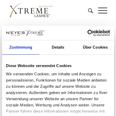
Wimpern Extensions
Xtreme Lashes
Zustimmung
Details
Über Cookies
Alles, was du wissen musst
Wimpern-Extensions sind feine
Kunstfasern
, die präzise auf
Diese Webseite verwendet Cookies
deine Naturwimpern geklebt werden, um ihnen mehr Länge,
Volumen und Schwung zu verleihen.
Wir verwenden Cookies, um Inhalte und Anzeigen zu
Verschiedene Varianten:
Extensions gibt es in unterschiedlichen
personalisieren, Funktionen für soziale Medien anbieten
Längen, Stärken und Biegungen
, die individuell an deine
Augenform und Wünsche angepasst werden.
zu können und die Zugriffe auf unsere Website zu
Perfekte Anpassung:
Die Wahl der richtigen Wimpernstärke
analysieren. Außerdem geben wir Informationen zu Ihrer
hängt von deinen
Naturwimpern
sowie dem gewünschten Effekt
ab – ob natürlich oder dramatisch.
Verwendung unserer Website an unsere Partner für
Mit professionell angebrachten Wimpern-Extensions kannst du
soziale Medien, Werbung und Analysen weiter. Unsere
deinen Look perfekt in Szene setzen und jeden Tag mit einem
atemberaubenden Augenaufschlag strahlen!
Partner führen diese Informationen möglicherweise mit